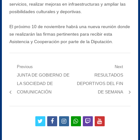
servicios, realizar mejoras en infraestructuras y ampliar las
posibilidades culturales y deportivas.
El próximo 10 de noviembre habrá una nueva reunión donde
se realizarán las firmas pertinentes para recibir esta
Asistencia y Cooperación por parte de la Diputación.
Navegación
Previous
Next
Previous
Next
JUNTA DE GOBIERNO DE
RESULTADOS
de
post:
post:
LA SOCIEDAD DE
DEPORTIVOS DEL FIN
entradas
COMUNICACIÓN
DE SEMANA
twitter
facebook
instagram
whatsapp
twitch
youtube