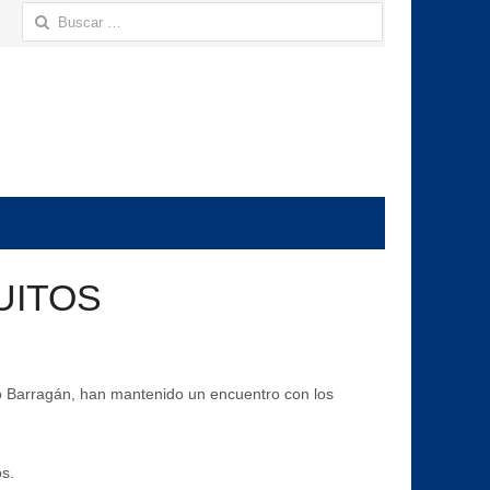
Buscar:
UITOS
io Barragán, han mantenido un encuentro con los
os.