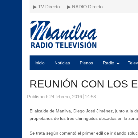
▶ TV Directo
▶ RADIO Directo
Inicio
Noticias
Plenos
Radio
Telev
REUNIÓN CON LOS 
Published:
24 febrero, 2016
14:58
El alcalde de Manilva, Diego José Jiménez, junto a la 
propietarios de los tres chiringuitos ubicados en la zon
Se trata según comentó el primer edil de ir dando solu