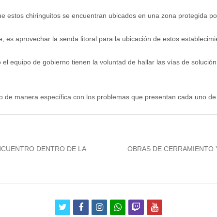
e estos chiringuitos se encuentran ubicados en una zona protegida por
 es aprovechar la senda litoral para la ubicación de estos establecimie
 el equipo de gobierno tienen la voluntad de hallar las vías de soluc
do de manera específica con los problemas que presentan cada uno de
Next
ENCUENTRO DENTRO DE LA
OBRAS DE CERRAMIENTO Y
post:
twitter
facebook
instagram
whatsapp
twitch
youtube