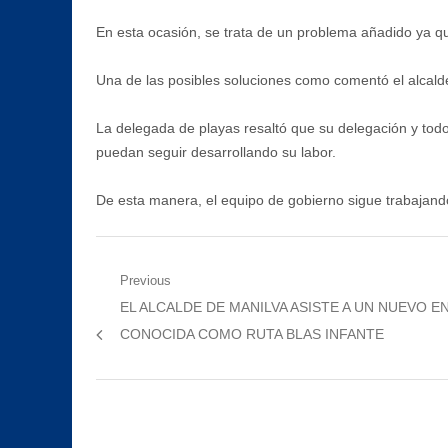
En esta ocasión, se trata de un problema añadido ya qu
Una de las posibles soluciones como comentó el alcalde,
La delegada de playas resaltó que su delegación y todo
puedan seguir desarrollando su labor.
De esta manera, el equipo de gobierno sigue trabajan
Navegación
Previous
Previous
EL ALCALDE DE MANILVA ASISTE A UN NUEVO 
de
post:
CONOCIDA COMO RUTA BLAS INFANTE
entradas