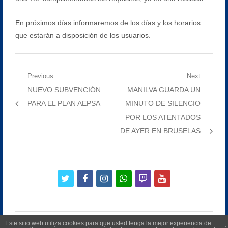
En próximos días informaremos de los días y los horarios
que estarán a disposición de los usuarios.
Navegación
Previous
Next
Previous
Next
NUEVO SUBVENCIÓN
MANILVA GUARDA UN
de
post:
post:
PARA EL PLAN AEPSA
MINUTO DE SILENCIO
entradas
POR LOS ATENTADOS
DE AYER EN BRUSELAS
twitter
facebook
instagram
whatsapp
twitch
youtube
Este sitio web utiliza cookies para que usted tenga la mejor experiencia de