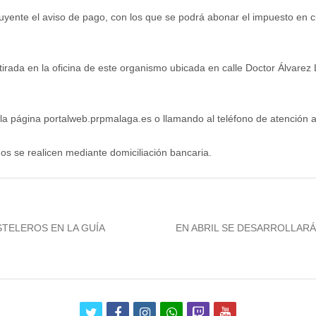
buyente el aviso de pago, con los que se podrá abonar el impuesto en 
rada en la oficina de este organismo ubicada en calle Doctor Álvarez L
la página portalweb.prpmalaga.es o llamando al teléfono de atención a
 se realicen mediante domiciliación bancaria.
Next
STELEROS EN LA GUÍA
EN ABRIL SE DESARROLLARÁ
post:
twitter
facebook
instagram
whatsapp
twitch
youtube