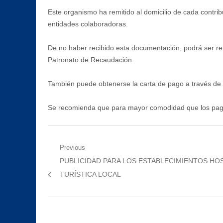
Este organismo ha remitido al domicilio de cada contri
entidades colaboradoras.
De no haber recibido esta documentación, podrá ser reti
Patronato de Recaudación.
También puede obtenerse la carta de pago a través de 
Se recomienda que para mayor comodidad que los pagos
Navegación
Previous
Previous
PUBLICIDAD PARA LOS ESTABLECIMIENTOS HO
de
post:
TURÍSTICA LOCAL
entradas