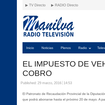
▶ TV Directo
▶ RADIO Directo
Inicio
Noticias
Plenos
Radio
Telev
EL IMPUESTO DE VE
COBRO
Published:
29 marzo, 2016
14:53
El Patronato de Recaudación Provincial de la Diputaci
que podrá abonarse hasta el próximo 20 de mayo. A part