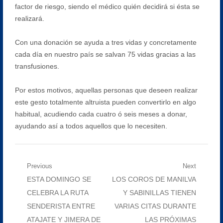
factor de riesgo, siendo el médico quién decidirá si ésta se
realizará.
Con una donación se ayuda a tres vidas y concretamente
cada día en nuestro país se salvan 75 vidas gracias a las
transfusiones.
Por estos motivos, aquellas personas que deseen realizar
este gesto totalmente altruista pueden convertirlo en algo
habitual, acudiendo cada cuatro ó seis meses a donar,
ayudando así a todos aquellos que lo necesiten.
Navegación
Previous
Next
Previous
Next
ESTA DOMINGO SE
LOS COROS DE MANILVA
de
post:
post:
CELEBRA LA RUTA
Y SABINILLAS TIENEN
entradas
SENDERISTA ENTRE
VARIAS CITAS DURANTE
ATAJATE Y JIMERA DE
LAS PRÓXIMAS