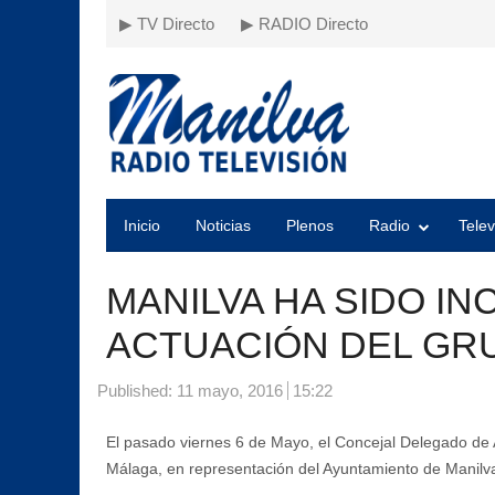
▶ TV Directo
▶ RADIO Directo
Inicio
Noticias
Plenos
Radio
Telev
MANILVA HA SIDO IN
ACTUACIÓN DEL GR
Published:
11 mayo, 2016
15:22
El pasado viernes 6 de Mayo, el Concejal Delegado de A
Málaga, en representación del Ayuntamiento de Manilv