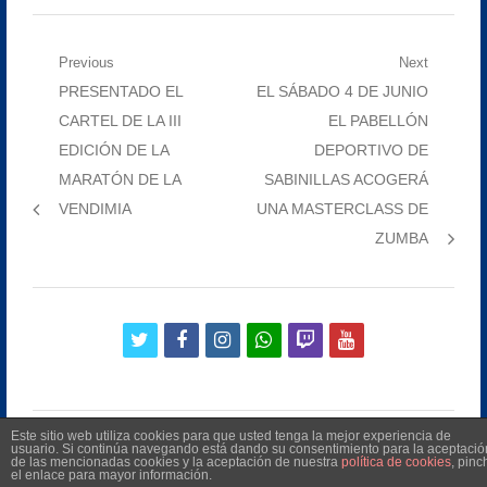
Navegación
Previous
Next
Previous
Next
PRESENTADO EL
EL SÁBADO 4 DE JUNIO
de
post:
post:
CARTEL DE LA III
EL PABELLÓN
entradas
EDICIÓN DE LA
DEPORTIVO DE
MARATÓN DE LA
SABINILLAS ACOGERÁ
VENDIMIA
UNA MASTERCLASS DE
ZUMBA
twitter
facebook
instagram
whatsapp
twitch
youtube
Este sitio web utiliza cookies para que usted tenga la mejor experiencia de
usuario. Si continúa navegando está dando su consentimiento para la aceptació
de las mencionadas cookies y la aceptación de nuestra
política de cookies
, pinc
el enlace para mayor información.
©
2026
Radio Televisión Municipal de Manilva