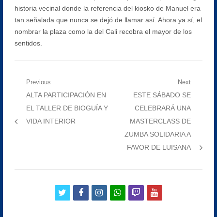
historia vecinal donde la referencia del kiosko de Manuel era
tan señalada que nunca se dejó de llamar así. Ahora ya sí, el
nombrar la plaza como la del Cali recobra el mayor de los
sentidos.
Navegación
Previous
Next
Previous
Next
ALTA PARTICIPACIÓN EN
ESTE SÁBADO SE
de
post:
post:
EL TALLER DE BIOGUÍA Y
CELEBRARÁ UNA
entradas
VIDA INTERIOR
MASTERCLASS DE
ZUMBA SOLIDARIA A
FAVOR DE LUISANA
twitter
facebook
instagram
whatsapp
twitch
youtube