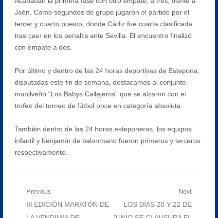
Acababan la primera fase con otro empate, a tres, frente a
Jaén. Como segundos de grupo jugaron el partido por el
tercer y cuarto puesto, donde Cádiz fue cuarta clasificada
tras caer en los penaltis ante Sevilla. El encuentro finalizó
con empate a dos.
Por último y dentro de las 24 horas deportivas de Estepona,
disputadas este fin de semana, destacamos al conjunto
manilveño “Los Babys Callejeros” que se alzaron con el
trofeo del torneo de fútbol once en categoría absoluta.
También dentro de las 24 horas esteponeras, los equipos
infantil y benjamín de balonmano fueron primeros y terceros
respectivamente.
Navegación
Previous
Next
Previous
Next
III EDICIÓN MARATÓN DE
LOS DÍAS 20 Y 22 DE
de
post:
post:
LA VENDIMIA DE
JUNIO SE CLAUSURA EL