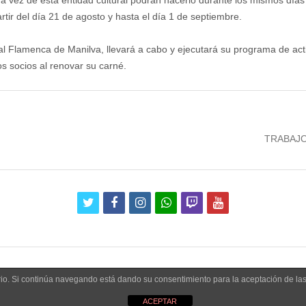
a vez de esta entidad cultural podrán hacerlo durante los mismos dí
rtir del día 21 de agosto y hasta el día 1 de septiembre.
 Flamenca de Manilva, llevará a cabo y ejecutará su programa de activ
s socios al renovar su carné.
Next
TRABAJO
post:
twitter
facebook
instagram
whatsapp
twitch
youtube
uario. Si continúa navegando está dando su consentimiento para la aceptación de l
ACEPTAR