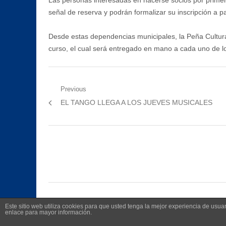
Las personas interesadas en hacerse socios por primer
señal de reserva y podrán formalizar su inscripción a pa
Desde estas dependencias municipales, la Peña Cultural
curso, el cual será entregado en mano a cada uno de lo
Navegación
Previous
Previous
EL TANGO LLEGA A LOS JUEVES MUSICALES
de
post:
entradas
Este sitio web utiliza cookies para que usted tenga la mejor experiencia de us
enlace para mayor información.
©
2026
Radio Televisión Municipal de Manilva