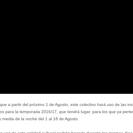
 a partir del próximo 1 de Agosto, este colectivo hará uso de las inst
 para la temporada 2016/17, que tendrá lugar, para los que ya pertene
y media de la noche del 1 al 18 de Agosto.