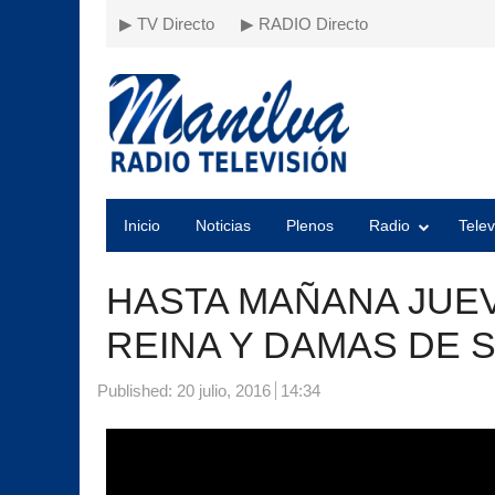
▶ TV Directo
▶ RADIO Directo
Inicio
Noticias
Plenos
Radio
Telev
HASTA MAÑANA JUEV
REINA Y DAMAS DE 
Published:
20 julio, 2016
14:34