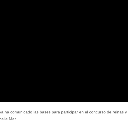
va ha comunicado las bases para participar en el concurso de reinas y
calle Mar.