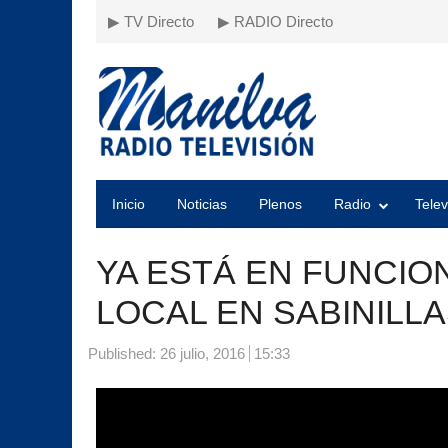
▶ TV Directo
▶ RADIO Directo
Inicio
Noticias
Plenos
Radio
Telev
YA ESTÁ EN FUNCIO
LOCAL EN SABINILL
Published:
26 julio, 2016
15:33