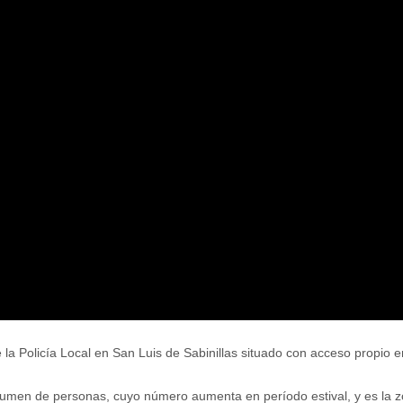
a Policía Local en San Luis de Sabinillas situado con acceso propio en 
umen de personas, cuyo número aumenta en período estival, y es la zo