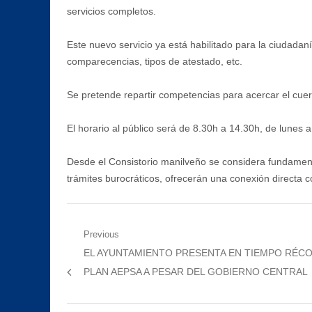
servicios completos.
Este nuevo servicio ya está habilitado para la ciudadan
comparecencias, tipos de atestado, etc.
Se pretende repartir competencias para acercar el cue
El horario al público será de 8.30h a 14.30h, de lunes 
Desde el Consistorio manilveño se considera fundamenta
trámites burocráticos, ofrecerán una conexión directa c
Navegación
Previous
Previous
EL AYUNTAMIENTO PRESENTA EN TIEMPO RÉC
de
post:
PLAN AEPSA A PESAR DEL GOBIERNO CENTRAL
entradas