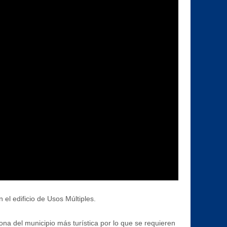
el edificio de Usos Múltiples.
na del municipio más turística por lo que se requieren