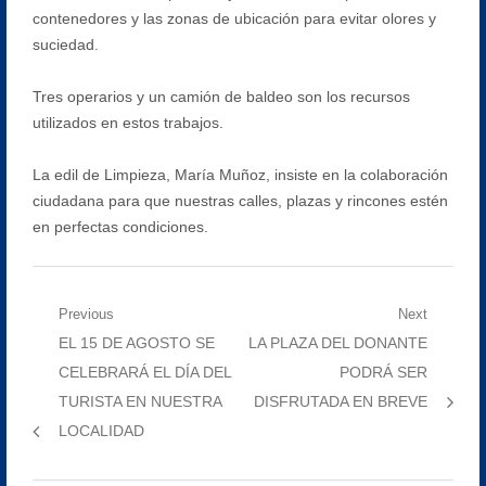
contenedores y las zonas de ubicación para evitar olores y
suciedad.
Tres operarios y un camión de baldeo son los recursos
utilizados en estos trabajos.
La edil de Limpieza, María Muñoz, insiste en la colaboración
ciudadana para que nuestras calles, plazas y rincones estén
en perfectas condiciones.
Navegación
Previous
Next
Previous
Next
EL 15 DE AGOSTO SE
LA PLAZA DEL DONANTE
de
post:
post:
CELEBRARÁ EL DÍA DEL
PODRÁ SER
entradas
TURISTA EN NUESTRA
DISFRUTADA EN BREVE
LOCALIDAD