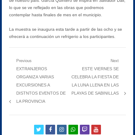
de nuestro país. García Quintero se inspira en Salvador Dali,
lo que se ve reflejado en las obras que podremos
contemplar hasta finales de mes en el municipio.
La muestra se inaugura esta tarde a partir de las ocho y se
ofrecerá a continuación un refrigerio a los participantes.
Navegación
Previous
Next
Previous
Next
EXTRANJEROS
ESTE VIERNES SE
de
post:
post:
ORGANIZA VARIAS
CELEBRA LA FIESTA DE
entradas
EXCURSIONES A
LA LUNA LLENA EN LAS
DISTNTOS EVENTOS DE
PLAYAS DE SABINILLAS
LA PROVINCIA
twitter
facebook
instagram
whatsapp
twitch
youtube