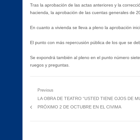
Tras la aprobación de las actas anteriores y la correc
hacienda, la aprobación de las cuentas generales de 20
En cuanto a vivienda se lleva a pleno la aprobación inic
El punto con más repercusión pública de los que se debat
Se expondrá también al pleno en el punto número siete
ruegos y preguntas.
Navegación
Previous
Previous
LA OBRA DE TEATRO “USTED TIENE OJOS DE MU
de
post:
PRÓXIMO 2 DE OCTUBRE EN EL CIVIMA
entradas