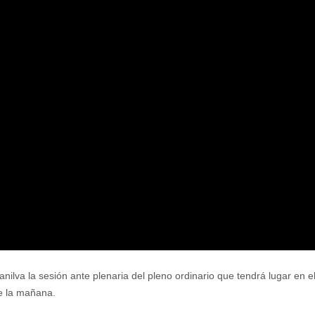
va la sesión ante plenaria del pleno ordinario que tendrá lugar en el 
de la mañana.