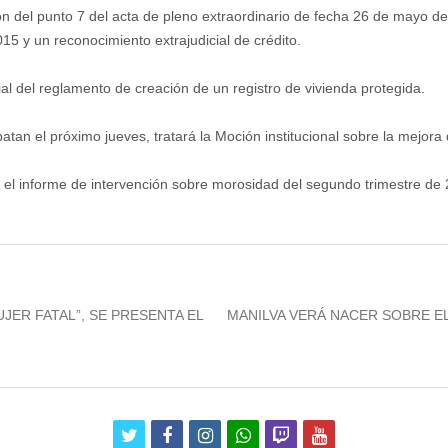
ción del punto 7 del acta de pleno extraordinario de fecha 26 de mayo 
15 y un reconocimiento extrajudicial de crédito.
ial del reglamento de creación de un registro de vivienda protegida.
an el próximo jueves, tratará la Moción institucional sobre la mejora de
 el informe de intervención sobre morosidad del segundo trimestre de
Next
JER FATAL”, SE PRESENTA EL
MANILVA VERÁ NACER SOBRE E
post:
twitter
facebook
instagram
whatsapp
twitch
youtube