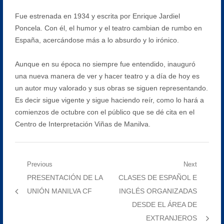
Fue estrenada en 1934 y escrita por Enrique Jardiel
Poncela. Con él, el humor y el teatro cambian de rumbo en
España, acercándose más a lo absurdo y lo irónico.
Aunque en su época no siempre fue entendido, inauguró
una nueva manera de ver y hacer teatro y a día de hoy es
un autor muy valorado y sus obras se siguen representando.
Es decir sigue vigente y sigue haciendo reír, como lo hará a
comienzos de octubre con el público que se dé cita en el
Centro de Interpretación Viñas de Manilva.
Navegación
Previous
Next
Previous
Next
PRESENTACIÓN DE LA
CLASES DE ESPAÑOL E
de
post:
post:
UNIÓN MANILVA CF
INGLÉS ORGANIZADAS
entradas
DESDE EL ÁREA DE
EXTRANJEROS