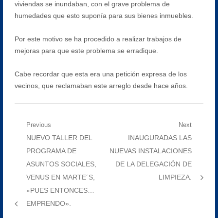
viviendas se inundaban, con el grave problema de
humedades que esto suponía para sus bienes inmuebles.
Por este motivo se ha procedido a realizar trabajos de
mejoras para que este problema se erradique.
Cabe recordar que esta era una petición expresa de los
vecinos, que reclamaban este arreglo desde hace años.
Navegación
Previous
Next
Previous
Next
NUEVO TALLER DEL
INAUGURADAS LAS
de
post:
post:
PROGRAMA DE
NUEVAS INSTALACIONES
entradas
ASUNTOS SOCIALES,
DE LA DELEGACIÓN DE
VENUS EN MARTE´S,
LIMPIEZA.
«PUES ENTONCES…
EMPRENDO».