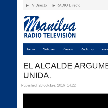
▶ TV Directo
▶ RADIO Directo
Inicio
Noticias
Plenos
Radio
Telev
EL ALCALDE ARGUME
UNIDA.
Published:
20 octubre, 2016
14:22