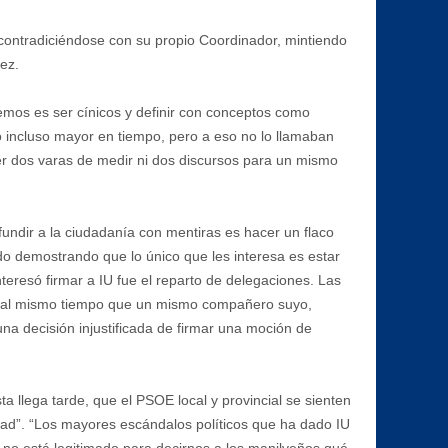
contradiciéndose con su propio Coordinador, mintiendo
ez.
demos es ser cínicos y definir con conceptos como
o incluso mayor en tiempo, pero a eso no lo llamaban
er dos varas de medir ni dos discursos para un mismo
fundir a la ciudadanía con mentiras es hacer un flaco
ldo demostrando que lo único que les interesa es estar
nteresó firmar a IU fue el reparto de delegaciones. Las
ios al mismo tiempo que un mismo compañero suyo,
una decisión injustificada de firmar una moción de
a llega tarde, que el PSOE local y provincial se sienten
lidad”. “Los mayores escándalos políticos que ha dado IU