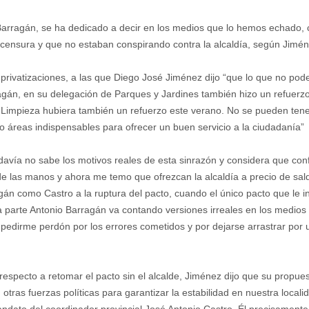
 Barragán, se ha dedicado a decir en los medios que lo hemos echado, 
 censura y que no estaban conspirando contra la alcaldía, según Jimén
s privatizaciones, a las que Diego José Jiménez dijo “que lo que no po
agán, en su delegación de Parques y Jardines también hizo un refuerz
e Limpieza hubiera también un refuerzo este verano. No se pueden ten
o áreas indispensables para ofrecer un buen servicio a la ciudadanía”
odavía no sabe los motivos reales de esta sinrazón y considera que con
o de las manos y ahora me temo que ofrezcan la alcaldía a precio de sa
agán como Castro a la ruptura del pacto, cuando el único pacto que le i
 una parte Antonio Barragán va contando versiones irreales en los med
 pedirme perdón por los errores cometidos y por dejarse arrastrar por 
especto a retomar el pacto sin el alcalde, Jiménez dijo que su propuest
otras fuerzas políticas para garantizar la estabilidad en nuestra loca