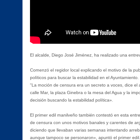
El alcalde, Diego José Jiménez, ha realizado una entrevi
Comenzó el regidor local explicando el motivo de la pu
políticos para buscar la estabilidad en el Ayuntamiento.
“La moción de censura era un secreto a voces, dice el 
calle Mar, la plaza Ginebra o la mesa del Agua y la imp
decisión buscando la estabilidad política».
El primer edil manilveño también contestó en esta entre
de censura con unos motivos banales y carentes de argu
diciendo que llevaban varias semanas intentando arreba
aunque tampoco se personaron», apuntó el primer edil