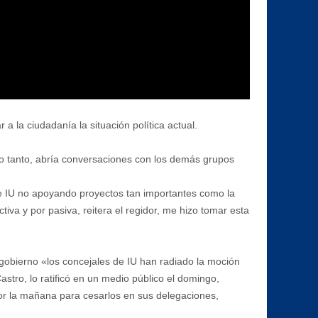
a la ciudadanía la situación política actual.
lo tanto, abría conversaciones con los demás grupos
 de IU no apoyando proyectos tan importantes como la
iva y por pasiva, reitera el regidor, me hizo tomar esta
e gobierno «los concejales de IU han radiado la moción
stro, lo ratificó en un medio público el domingo,
por la mañana para cesarlos en sus delegaciones,