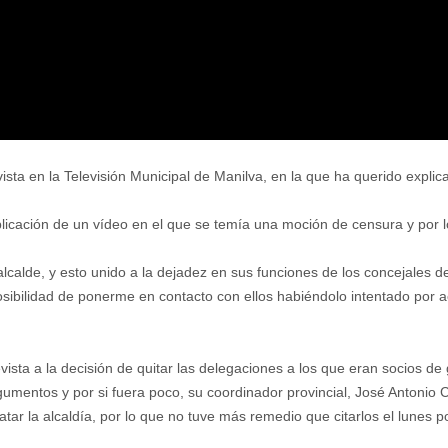
sta en la Televisión Municipal de Manilva, en la que ha querido explicar 
blicación de un vídeo en el que se temía una moción de censura y por 
alcalde, y esto unido a la dejadez en sus funciones de los concejales
osibilidad de ponerme en contacto con ellos habiéndolo intentado por act
vista a la decisión de quitar las delegaciones a los que eran socios d
mentos y por si fuera poco, su coordinador provincial, José Antonio Ca
tar la alcaldía, por lo que no tuve más remedio que citarlos el lunes 
.