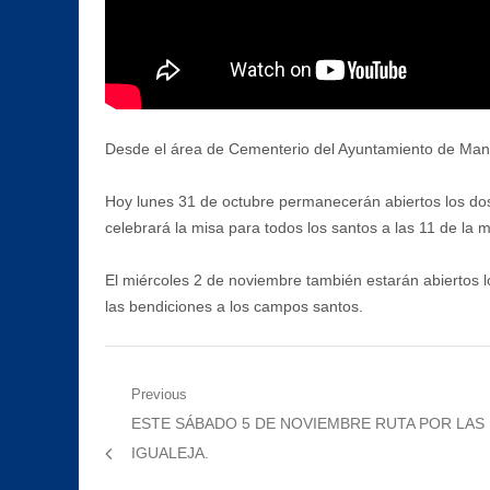
Desde el área de Cementerio del Ayuntamiento de Manilv
Hoy lunes 31 de octubre permanecerán abiertos los dos 
celebrará la misa para todos los santos a las 11 de la 
El miércoles 2 de noviembre también estarán abiertos lo
las bendiciones a los campos santos.
Navegación
Previous
Previous
ESTE SÁBADO 5 DE NOVIEMBRE RUTA POR LAS
de
post:
IGUALEJA.
entradas