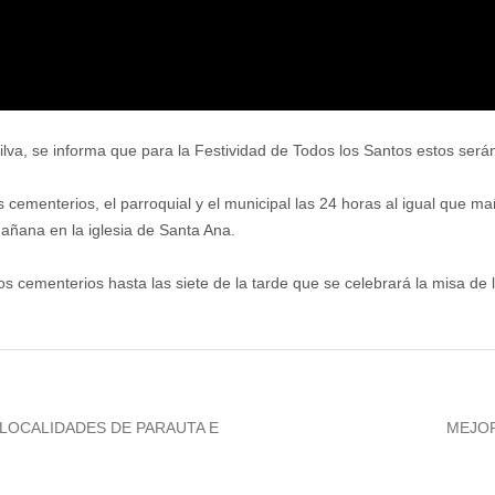
a, se informa que para la Festividad de Todos los Santos estos serán 
cementerios, el parroquial y el municipal las 24 horas al igual que m
mañana en la iglesia de Santa Ana.
s cementerios hasta las siete de la tarde que se celebrará la misa de 
Next
 LOCALIDADES DE PARAUTA E
MEJOR
post: