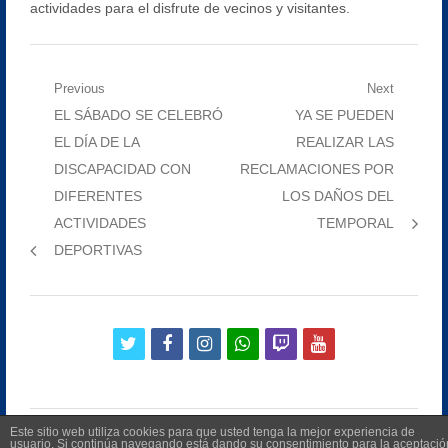
actividades para el disfrute de vecinos y visitantes.
Navegación
Previous
Next
Previous
Next
EL SÁBADO SE CELEBRÓ
YA SE PUEDEN
de
post:
post:
EL DÍA DE LA
REALIZAR LAS
entradas
DISCAPACIDAD CON
RECLAMACIONES POR
DIFERENTES
LOS DAÑOS DEL
ACTIVIDADES
TEMPORAL
DEPORTIVAS
twitter
facebook
instagram
whatsapp
twitch
youtube
Este sitio web utiliza cookies para que usted tenga la mejor experiencia de
usuario. Si continúa navegando está dando su consentimiento para la aceptació