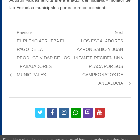
las Escuelas municipales por este reconocimiento.
Navegación
Previous
Next
Previous
Next
EL PLENO APRUEBA EL
LOS ESCALADORES
de
post:
post:
PAGO DE LA
AARÓN SABIO Y JUAN
entradas
PRODUCTIVIDAD DE LOS
INFANTE RECIBEN UNA
TRABAJADORES
PLACA POR SUS
MUNICIPALES
CAMPEONATOS DE
ANDALUCÍA
twitter
facebook
instagram
whatsapp
twitch
youtube