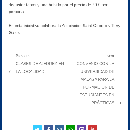
degustar tapas y una bebida por el precio de 20 € por
persona.
En esta iniciativa colabora la Asociación Saint George y Tony
Gates.
Navegación
Previous
Next
Previous
Next
CLASES DE AJEDREZ EN
CONVENIO CON LA
de
post:
post:
LA LOCALIDAD
UNIVERSIDAD DE
entradas
MÁLAGA PARA LA
FORMACIÓN DE
ESTUDIANTES EN
PRÁCTICAS
twitter
facebook
instagram
whatsapp
twitch
youtube