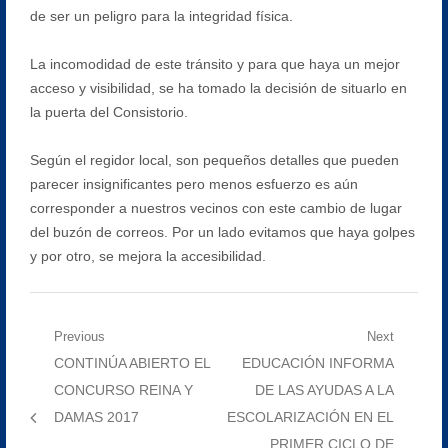
de ser un peligro para la integridad física.
La incomodidad de este tránsito y para que haya un mejor
acceso y visibilidad, se ha tomado la decisión de situarlo en
la puerta del Consistorio.
Según el regidor local, son pequeños detalles que pueden
parecer insignificantes pero menos esfuerzo es aún
corresponder a nuestros vecinos con este cambio de lugar
del buzón de correos. Por un lado evitamos que haya golpes
y por otro, se mejora la accesibilidad.
Navegación
Previous
Next
Previous
Next
CONTINÚA ABIERTO EL
EDUCACIÓN INFORMA
de
post:
post:
CONCURSO REINA Y
DE LAS AYUDAS A LA
entradas
DAMAS 2017
ESCOLARIZACIÓN EN EL
PRIMER CICLO DE