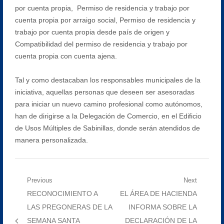
por cuenta propia, Permiso de residencia y trabajo por
cuenta propia por arraigo social, Permiso de residencia y
trabajo por cuenta propia desde país de origen y
Compatibilidad del permiso de residencia y trabajo por
cuenta propia con cuenta ajena.
Tal y como destacaban los responsables municipales de la
iniciativa, aquellas personas que deseen ser asesoradas
para iniciar un nuevo camino profesional como autónomos,
han de dirigirse a la Delegación de Comercio, en el Edificio
de Usos Múltiples de Sabinillas, donde serán atendidos de
manera personalizada.
Navegación
Previous
Next
Previous
Next
RECONOCIMIENTO A
EL ÁREA DE HACIENDA
de
post:
post:
LAS PREGONERAS DE LA
INFORMA SOBRE LA
entradas
SEMANA SANTA
DECLARACIÓN DE LA