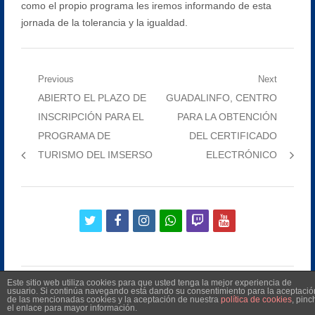
como el propio programa les iremos informando de esta
jornada de la tolerancia y la igualdad.
Navegación
Previous
Next
Previous
Next
ABIERTO EL PLAZO DE
GUADALINFO, CENTRO
de
post:
post:
INSCRIPCIÓN PARA EL
PARA LA OBTENCIÓN
entradas
PROGRAMA DE
DEL CERTIFICADO
TURISMO DEL IMSERSO
ELECTRÓNICO
twitter
facebook
instagram
whatsapp
twitch
youtube
Este sitio web utiliza cookies para que usted tenga la mejor experiencia de
usuario. Si continúa navegando está dando su consentimiento para la aceptació
de las mencionadas cookies y la aceptación de nuestra
política de cookies
, pinc
el enlace para mayor información.
©
2026
Radio Televisión Municipal de Manilva