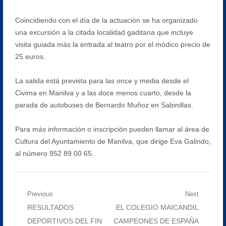
Coincidiendo con el día de la actuación se ha organizado
una excursión a la citada localidad gaditana que incluye
visita guiada más la entrada al teatro por el módico precio de
25 euros.
La salida está prevista para las once y media desde el
Civima en Manilva y a las doce menos cuarto, desde la
parada de autobuses de Bernardo Muñoz en Sabinillas.
Para más información o inscripción pueden llamar al área de
Cultura del Ayuntamiento de Manilva, que dirige Eva Galindo,
al número 952 89 00 65.
Navegación
Previous
Next
Previous
Next
RESULTADOS
EL COLEGIO MAICANDIL
de
post:
post:
DEPORTIVOS DEL FIN
CAMPEONES DE ESPAÑA