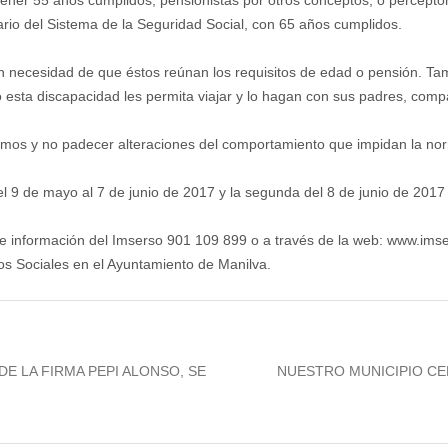
tener 55 años cumplidos; pensionistas por otros conceptos, o percepto
iario del Sistema de la Seguridad Social, con 65 años cumplidos.
 necesidad de que éstos reúnan los requisitos de edad o pensión. Tamb
 esta discapacidad les permita viajar y lo hagan con sus padres, compa
ismos y no padecer alteraciones del comportamiento que impidan la nor
del 9 de mayo al 7 de junio de 2017 y la segunda del 8 de junio de 2017
de información del Imserso 901 109 899 o a través de la web: www.ims
s Sociales en el Ayuntamiento de Manilva.
Next
E LA FIRMA PEPI ALONSO, SE
NUESTRO MUNICIPIO CEL
post: