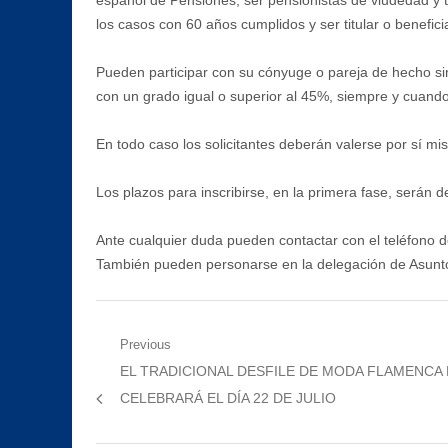
español de Pensiones; ser pensionistas de viudedad y 
los casos con 60 años cumplidos y ser titular o benefic
Pueden participar con su cónyuge o pareja de hecho sin
con un grado igual o superior al 45%, siempre y cuando
En todo caso los solicitantes deberán valerse por sí m
Los plazos para inscribirse, en la primera fase, serán 
Ante cualquier duda pueden contactar con el teléfono 
También pueden personarse en la delegación de Asunto
Navegación
Previous
Previous
EL TRADICIONAL DESFILE DE MODA FLAMENCA D
de
post:
CELEBRARÁ EL DÍA 22 DE JULIO
entradas