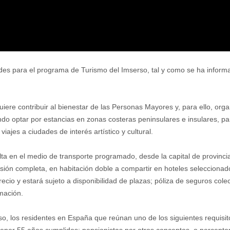
tudes para el programa de Turismo del Imserso, tal y como se ha inform
uiere contribuir al bienestar de las Personas Mayores y, para ello, orga
o optar por estancias en zonas costeras peninsulares e insulares, par
viajes a ciudades de interés artístico y cultural.
elta en el medio de transporte programado, desde la capital de provinci
nsión completa, en habitación doble a compartir en hoteles seleccionad
recio y estará sujeto a disponibilidad de plazas; póliza de seguros col
mación.
o, los residentes en España que reúnan uno de los siguientes requisito