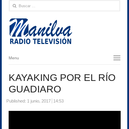
Buscar:
Menu
Menu
KAYAKING POR EL RÍO
GUADIARO
Published:
1 junio, 2017
14:53