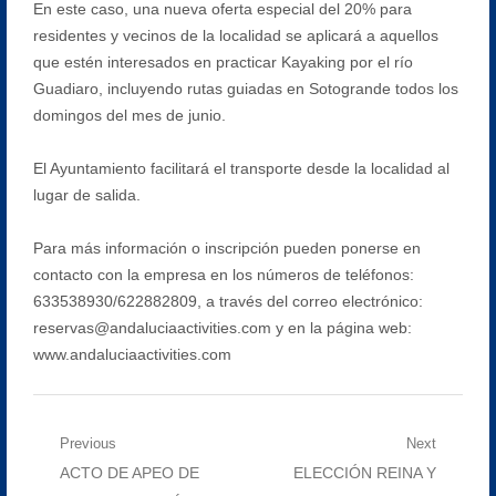
En este caso, una nueva oferta especial del 20% para
residentes y vecinos de la localidad se aplicará a aquellos
que estén interesados en practicar Kayaking por el río
Guadiaro, incluyendo rutas guiadas en Sotogrande todos los
domingos del mes de junio.
El Ayuntamiento facilitará el transporte desde la localidad al
lugar de salida.
Para más información o inscripción pueden ponerse en
contacto con la empresa en los números de teléfonos:
633538930/622882809, a través del correo electrónico:
reservas@andaluciaactivities.com y en la página web:
www.andaluciaactivities.com
Navegación
Previous
Next
Previous
Next
ACTO DE APEO DE
ELECCIÓN REINA Y
de