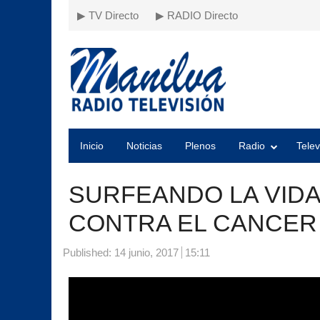
▶ TV Directo
▶ RADIO Directo
Inicio
Noticias
Plenos
Radio
Telev
SURFEANDO LA VIDA
CONTRA EL CANCER
Published:
14 junio, 2017
15:11