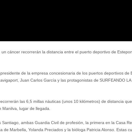
un cáncer recorrerán la distancia entre el puerto deportivo de Estepo
presidente de la empresa concesionaria de los puertos deportivos de
e Navigaport, Juan Carlos García y las protagonistas de SURFEANDO LA
correrán las 6,5 millas náuticas (unos 10 kilómetros) de distancia que
n Manilva, lugar de llegada.
Santiago, ambas Guardia Civil de profesión, la primera en la Casa Rea
ria de Marbella, Yolanda Preciados y la bióloga Patricia Alonso. Estas c