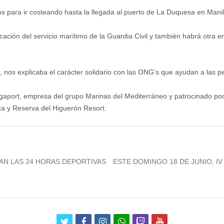
ros para ir costeando hasta la llegada al puerto de La Duquesa en Manil
ación del servicio marítimo de la Guardia Civil y también habrá otra 
o, nos explicaba el carácter solidario con las ONG’s que ayudan a las
ort, empresa del grupo Marinas del Mediterráneo y patrocinado por l
ca y Reserva del Higuerón Resort.
Next
BRAN LAS 24 HORAS DEPORTIVAS
ESTE DOMINGO 18 DE JUNIO, I
post:
twitter
facebook
instagram
whatsapp
twitch
youtube