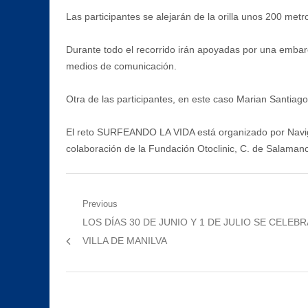
Las participantes se alejarán de la orilla unos 200 met
Durante todo el recorrido irán apoyadas por una embarc
medios de comunicación.
Otra de las participantes, en este caso Marian Santiag
El reto SURFEANDO LA VIDA está organizado por Navigap
colaboración de la Fundación Otoclinic, C. de Salaman
Navegación
Previous
Previous
LOS DÍAS 30 DE JUNIO Y 1 DE JULIO SE CELE
de
post:
VILLA DE MANILVA
entradas