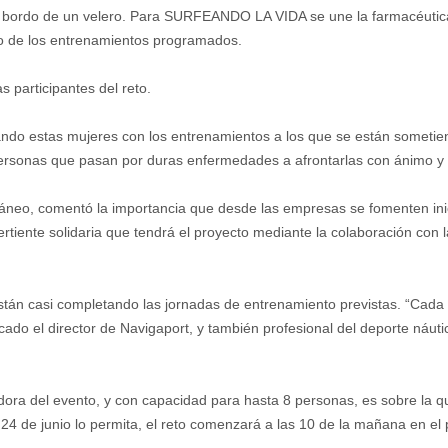
o a bordo de un velero. Para SURFEANDO LA VIDA se une la farmacéuti
no de los entrenamientos programados.
s participantes del reto.
ndo estas mujeres con los entrenamientos a los que se están sometiend
ersonas que pasan por duras enfermedades a afrontarlas con ánimo y
áneo, comentó la importancia que desde las empresas se fomenten inici
ertiente solidaria que tendrá el proyecto mediante la colaboración con
án casi completando las jornadas de entrenamiento previstas. “Cada 
plicado el director de Navigaport, y también profesional del deporte náut
dora del evento, y con capacidad para hasta 8 personas, es sobre la q
 24 de junio lo permita, el reto comenzará a las 10 de la mañana en el