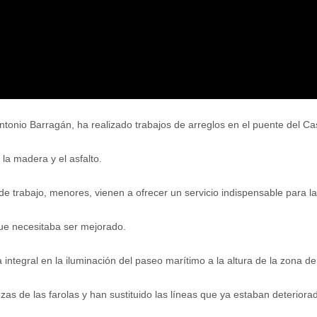
Antonio Barragán, ha realizado trabajos de arreglos en el puente del Ca
la madera y el asfalto.
e trabajo, menores, vienen a ofrecer un servicio indispensable para l
ue necesitaba ser mejorado.
 integral en la iluminación del paseo marítimo a la altura de la zona de
s de las farolas y han sustituido las líneas que ya estaban deteriora