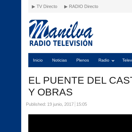
▶ TV Directo
▶ RADIO Directo
Inicio
Noticias
Plenos
Radio
Telev
EL PUENTE DEL CA
Y OBRAS
Published:
19 junio, 2017
15:05