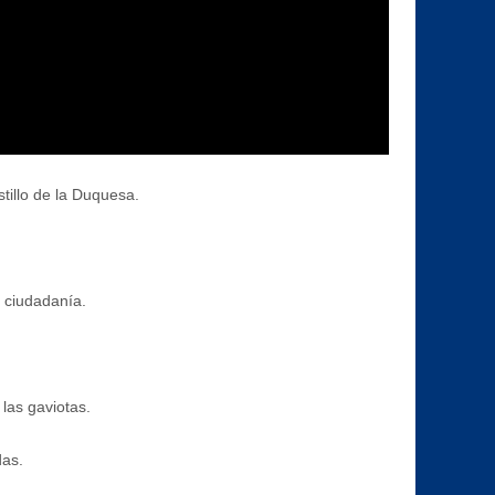
stillo de la Duquesa.
a ciudadanía.
 las gaviotas.
das.