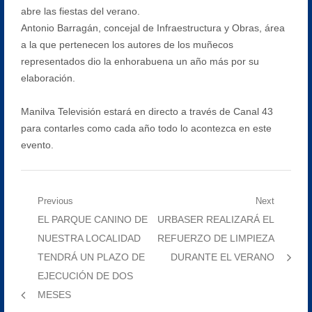
abre las fiestas del verano.
Antonio Barragán, concejal de Infraestructura y Obras, área
a la que pertenecen los autores de los muñecos
representados dio la enhorabuena un año más por su
elaboración.
Manilva Televisión estará en directo a través de Canal 43
para contarles como cada año todo lo acontezca en este
evento.
Navegación
Previous
Next
Previous
Next
EL PARQUE CANINO DE
URBASER REALIZARÁ EL
de
post:
post:
NUESTRA LOCALIDAD
REFUERZO DE LIMPIEZA
entradas
TENDRÁ UN PLAZO DE
DURANTE EL VERANO
EJECUCIÓN DE DOS
MESES