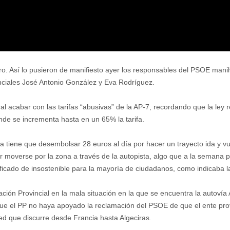
ro. Así lo pusieron de manifiesto ayer los responsables del PSOE manil
ciales José Antonio González y Eva Rodríguez.
ral acabar con las tarifas “abusivas” de la AP-7, recordando que la le
onde se incrementa hasta en un 65% la tarifa.
tiene que desembolsar 28 euros al día por hacer un trayecto ida y vue
moverse por la zona a través de la autopista, algo que a la semana 
lificado de insostenible para la mayoría de ciudadanos, como indicaba 
tación Provincial en la mala situación en la que se encuentra la autovía
 el PP no haya apoyado la reclamación del PSOE de que el ente provinc
red que discurre desde Francia hasta Algeciras.