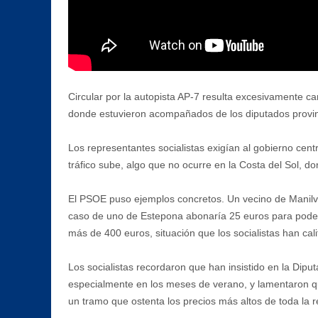
Circular por la autopista AP-7 resulta excesivamente ca
donde estuvieron acompañados de los diputados provin
Los representantes socialistas exigían al gobierno cent
tráfico sube, algo que no ocurre en la Costa del Sol, d
El PSOE puso ejemplos concretos. Un vecino de Manilva 
caso de uno de Estepona abonaría 25 euros para poder 
más de 400 euros, situación que los socialistas han ca
Los socialistas recordaron que han insistido en la Dipu
especialmente en los meses de verano, y lamentaron que
un tramo que ostenta los precios más altos de toda la 