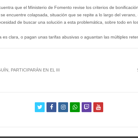
cuentra que el Ministerio de Fomento revise los criterios de bonificaci
-7 se encuentre colapsada, situación que se repite a lo largo del verano
cesidad de buscar una solución a esta problemática, sobre todo en lo
a es clara, o pagan unas tarifas abusivas o aguantan las múltiples rete
ÍN, PARTICIPARÁN EN EL III
twitter
facebook
instagram
whatsapp
twitch
youtube