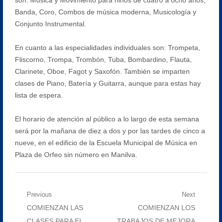
Banda, Coro, Combos de música moderna, Musicología y
Conjunto Instrumental.
En cuanto a las especialidades individuales son: Trompeta,
Fliscorno, Trompa, Trombón, Tuba, Bombardino, Flauta,
Clarinete, Oboe, Fagot y Saxofón. También se imparten
clases de Piano, Batería y Guitarra, aunque para estas hay
lista de espera.
El horario de atención al público a lo largo de esta semana
será por la mañana de diez a dos y por las tardes de cinco a
nueve, en el edificio de la Escuela Municipal de Música en
Plaza de Orfeo sin número en Manilva.
Navegación
Previous
Next
Previous
Next
COMIENZAN LAS
COMIENZAN LOS
de
post:
post:
CLASES PARA EL
TRABAJOS DE MEJORA