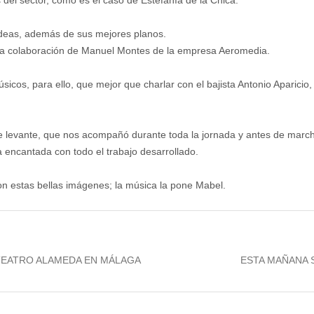
s del sector, como es el caso de Estefanía de la Chica.
ideas, además de sus mejores planos.
 la colaboración de Manuel Montes de la empresa Aeromedia.
sicos, para ello, que mejor que charlar con el bajista Antonio Aparicio,
e levante, que nos acompañó durante toda la jornada y antes de march
 encantada con todo el trabajo desarrollado.
n estas bellas imágenes; la música la pone Mabel.
Next
TEATRO ALAMEDA EN MÁLAGA
ESTA MAÑANA 
post: