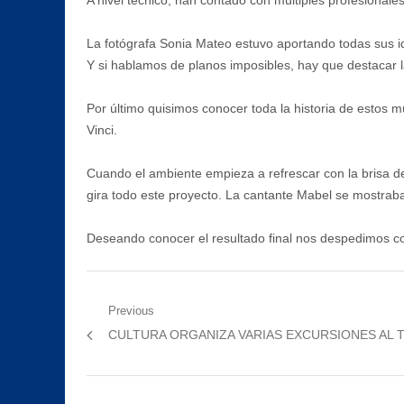
A nivel técnico, han contado con múltiples profesionale
La fotógrafa Sonia Mateo estuvo aportando todas sus 
Y si hablamos de planos imposibles, hay que destacar
Por último quisimos conocer toda la historia de estos mú
Vinci.
Cuando el ambiente empieza a refrescar con la brisa d
gira todo este proyecto. La cantante Mabel se mostraba
Deseando conocer el resultado final nos despedimos co
Navegación
Previous
Previous
CULTURA ORGANIZA VARIAS EXCURSIONES AL 
de
post:
entradas