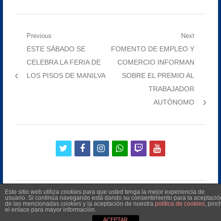
Navegación
Previous
Next
Previous
Next
ESTE SÁBADO SE
FOMENTO DE EMPLEO Y
de
post:
post:
CELEBRA LA FERIA DE
COMERCIO INFORMAN
entradas
LOS PISOS DE MANILVA
SOBRE EL PREMIO AL
TRABAJADOR
AUTÓNOMO
twitter
facebook
instagram
whatsapp
twitch
youtube
Este sitio web utiliza cookies para que usted tenga la mejor experiencia de
usuario. Si continúa navegando está dando su consentimiento para la aceptació
de las mencionadas cookies y la aceptación de nuestra
política de cookies
, pinc
el enlace para mayor información.
©
2026
Radio Televisión Municipal de Manilva
ACEPTAR