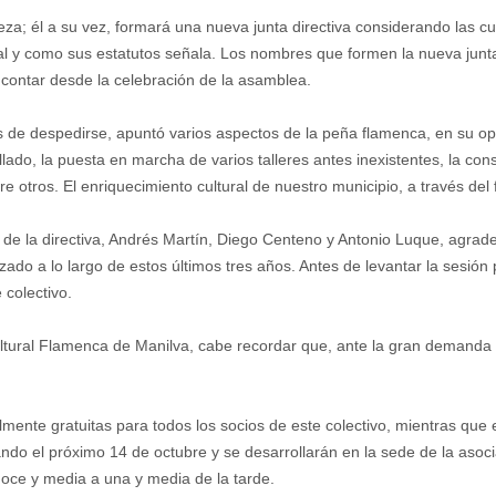
a; él a su vez, formará una nueva junta directiva considerando las cu
tal y como sus estatutos señala. Los nombres que formen la nueva junt
 contar desde la celebración de la asamblea.
es de despedirse, apuntó varios aspectos de la peña flamenca, en su op
ado, la puesta en marcha de varios talleres antes inexistentes, la con
re otros. El enriquecimiento cultural de nuestro municipio, a través d
os de la directiva, Andrés Martín, Diego Centeno y Antonio Luque, agr
lizado a lo largo de estos últimos tres años. Antes de levantar la sesió
 colectivo.
ural Flamenca de Manilva, cabe recordar que, ante la gran demanda de 
mente gratuitas para todos los socios de este colectivo, mientras que e
o el próximo 14 de octubre y se desarrollarán en la sede de la asociac
 doce y media a una y media de la tarde.