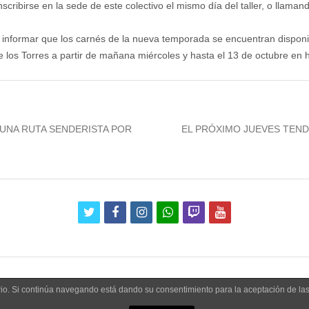
scribirse en la sede de este colectivo el mismo día del taller, o llama
informar que los carnés de la nueva temporada se encuentran disponi
e los Torres a partir de mañana miércoles y hasta el 13 de octubre en 
Next
UNA RUTA SENDERISTA POR
EL PRÓXIMO JUEVES TEND
post:
twitter
facebook
instagram
whatsapp
twitch
youtube
uario. Si continúa navegando está dando su consentimiento para la aceptación de l