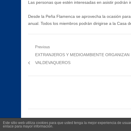
Las personas que estén interesadas en asistir podrán in
Desde la Peña Flamenca se aprovecha la ocasión para 
anual. Todos los miembros podrán dirigirse a la Casa d
Navegación
Previous
Previous
EXTRANJEROS Y MEDIOAMBIENTE ORGANIZAN 
de
post:
VALDEVAQUEROS
entradas
Este sitio web utiliza cookies para que usted tenga la mejor experiencia de us
enlace para mayor información.
©
2026
Radio Televisión Municipal de Manilva