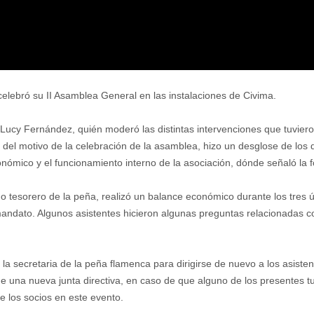
celebró su II Asamblea General en las instalaciones de Civima.
 Lucy Fernández, quién moderó las distintas intervenciones que tuviero
del motivo de la celebración de la asamblea, hizo un desglose de los di
nómico y el funcionamiento interno de la asociación, dónde señaló la f
o tesorero de la peña, realizó un balance económico durante los tres ú
mandato. Algunos asistentes hicieron algunas preguntas relacionadas c
 la secretaria de la peña flamenca para dirigirse de nuevo a los asisten
e una nueva junta directiva, en caso de que alguno de los presentes tu
e los socios en este evento.