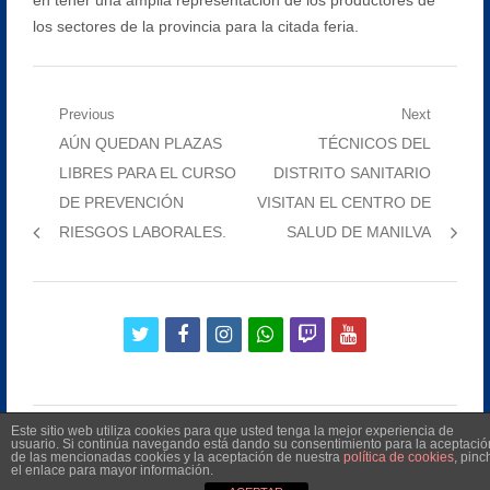
los sectores de la provincia para la citada feria.
Navegación
Previous
Next
Previous
Next
AÚN QUEDAN PLAZAS
TÉCNICOS DEL
de
post:
post:
LIBRES PARA EL CURSO
DISTRITO SANITARIO
entradas
DE PREVENCIÓN
VISITAN EL CENTRO DE
RIESGOS LABORALES.
SALUD DE MANILVA
twitter
facebook
instagram
whatsapp
twitch
youtube
Este sitio web utiliza cookies para que usted tenga la mejor experiencia de
usuario. Si continúa navegando está dando su consentimiento para la aceptació
de las mencionadas cookies y la aceptación de nuestra
política de cookies
, pinc
el enlace para mayor información.
©
2026
Radio Televisión Municipal de Manilva