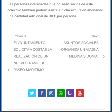
Las personas interesadas que no sean socios de este
colectivo también podrán asistir a dicha excursión abonando
una cantidad adicional de 30 € por persona.
Navegación
Previous
Next
Previous
Next
EL AYUNTAMIENTO
ASUNTOS SOCIALES
de
post:
post:
SOLICITA A COSTAS LA
ORGANIZA UN VIAJE A
entradas
REALIZACIÓN DE UN
MEDINA SIDONIA.
NUEVO TRAMO DE
PASEO MARÍTIMO.
twitter
facebook
instagram
whatsapp
twitch
youtube