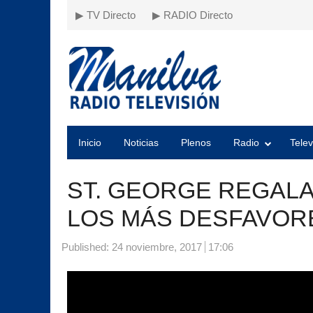
▶ TV Directo
▶ RADIO Directo
Inicio
Noticias
Plenos
Radio
Telev
ST. GEORGE REGALA
LOS MÁS DESFAVOR
Published:
24 noviembre, 2017
17:06