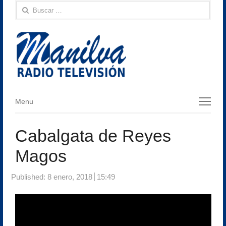
Buscar:
Menu
Menu
Cabalgata de Reyes
Magos
Published:
8 enero, 2018
15:49