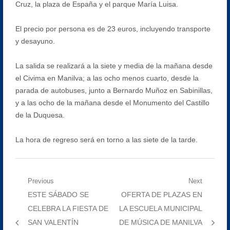
Cruz, la plaza de España y el parque María Luisa.
El precio por persona es de 23 euros, incluyendo transporte
y desayuno.
La salida se realizará a la siete y media de la mañana desde
el Civima en Manilva; a las ocho menos cuarto, desde la
parada de autobuses, junto a Bernardo Muñoz en Sabinillas,
y a las ocho de la mañana desde el Monumento del Castillo
de la Duquesa.
La hora de regreso será en torno a las siete de la tarde.
Navegación
Previous
Next
Previous
Next
ESTE SÁBADO SE
OFERTA DE PLAZAS EN
de
post:
post:
CELEBRA LA FIESTA DE
LA ESCUELA MUNICIPAL
entradas
SAN VALENTÍN
DE MÚSICA DE MANILVA