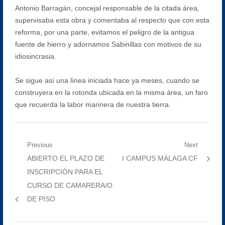
Antonio Barragán, concejal responsable de la citada área,
supervisaba esta obra y comentaba al respecto que con esta
reforma, por una parte, evitamos el peligro de la antigua
fuente de hierro y adornamos Sabinillas con motivos de su
idiosincrasia.
Se sigue así una línea iniciada hace ya meses, cuando se
construyera en la rotonda ubicada en la misma área, un faro
que recuerda la labor marinera de nuestra tierra.
Navegación
Previous
Next
Previous
Next
ABIERTO EL PLAZO DE
I CAMPUS MÁLAGA CF
de
post:
post:
INSCRIPCIÓN PARA EL
entradas
CURSO DE CAMARERA/O
DE PISO