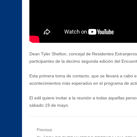
Dean Tyler Shelton, concejal de Residentes Extranjero
participantes de la decimo segunda edición del Encuent
Esta primera toma de contacto, que se llevará a cabo en
acontecimientos más esperados en el programa de acti
El edil quiere invitar a la reunión a todas aquellas pers
sábado 19 de mayo.
Navegación
Previous