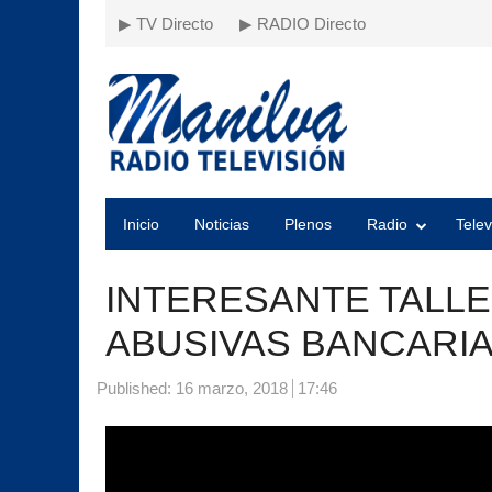
▶ TV Directo
▶ RADIO Directo
Inicio
Noticias
Plenos
Radio
Telev
INTERESANTE TALL
ABUSIVAS BANCARI
Published:
16 marzo, 2018
17:46