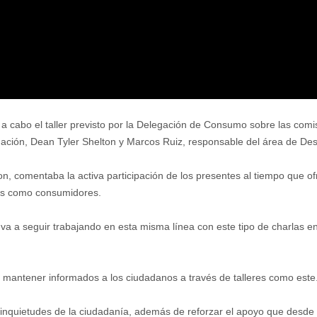
 a cabo el taller previsto por la Delegación de Consumo sobre las com
legación, Dean Tyler Shelton y Marcos Ruiz, responsable del área de De
n, comentaba la activa participación de los presentes al tiempo que 
hos como consumidores.
va a seguir trabajando en esta misma línea con este tipo de charlas en
 mantener informados a los ciudadanos a través de talleres como este
nquietudes de la ciudadanía, además de reforzar el apoyo que desde el