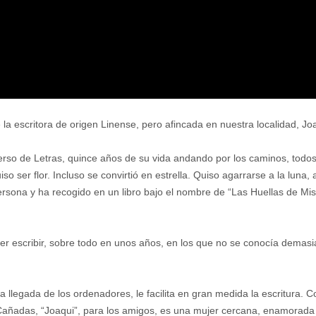
e la escritora de origen Linense, pero afincada en nuestra localidad, 
iverso de Letras, quince años de su vida andando por los caminos, tod
so ser flor. Incluso se convirtió en estrella. Quiso agarrarse a la luna, a
 persona y ha recogido en un libro bajo el nombre de “Las Huellas de Mi
er escribir, sobre todo en unos años, en los que no se conocía demasi
a llegada de los ordenadores, le facilita en gran medida la escritura
ñadas, “Joaqui”, para los amigos, es una mujer cercana, enamorada de