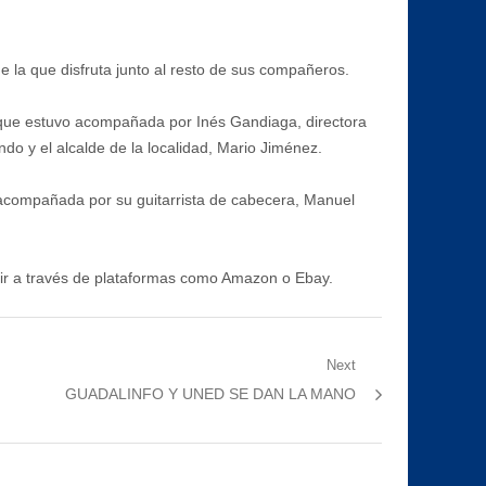
de la que disfruta junto al resto de sus compañeros.
a que estuvo acompañada por Inés Gandiaga, directora
do y el alcalde de la localidad, Mario Jiménez.
acompañada por su guitarrista de cabecera, Manuel
irir a través de plataformas como Amazon o Ebay.
Next
Next
GUADALINFO Y UNED SE DAN LA MANO
post: