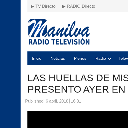
▶ TV Directo
▶ RADIO Directo
Inicio
Noticias
Plenos
Radio
Telev
LAS HUELLAS DE MI
PRESENTO AYER EN 
Published:
6 abril, 2018
16:31