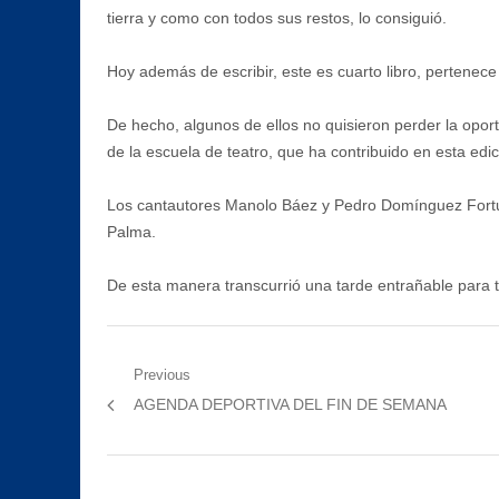
tierra y como con todos sus restos, lo consiguió.
Hoy además de escribir, este es cuarto libro, pertenece
De hecho, algunos de ellos no quisieron perder la opo
de la escuela de teatro, que ha contribuido en esta edi
Los cantautores Manolo Báez y Pedro Domínguez Fortun
Palma.
De esta manera transcurrió una tarde entrañable para t
Navegación
Previous
Previous
AGENDA DEPORTIVA DEL FIN DE SEMANA
de
post:
entradas