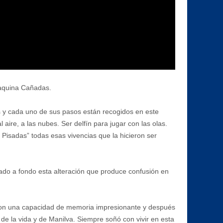
Joaquina Cañadas.
os y cada uno de sus pasos están recogidos en este
l aire, a las nubes. Ser delfín para jugar con las olas.
s Pisadas” todas esas vivencias que la hicieron ser
ado a fondo esta alteración que produce confusión en
. Con una capacidad de memoria impresionante y después
 la vida y de Manilva. Siempre soñó con vivir en esta