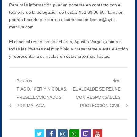
Para más información pueden ponerse en contacto con el
teléfono de la delegación de fiestas 952 89 00 65. También
podrán hacerlo por correo electrónico en fiestas@ayto-
manilva.com
El concejal responsable del área, Agustín Vargas, anima a
todas las jóvenes del municipio a presentarse a esta elección
y representar a su núcleo en estas próximas fiestas.
Navegación
Previous
Next
Previous
Next
TIAGO, ÍKER Y NICOLÁS,
EL ALCALDE SE REUNE
de
post:
post:
PRESELECCIONADOS
CON RESPONSABLES
entradas
POR MÁLAGA
PROTECCIÓN CIVIL
twitter
facebook
instagram
whatsapp
twitch
youtube