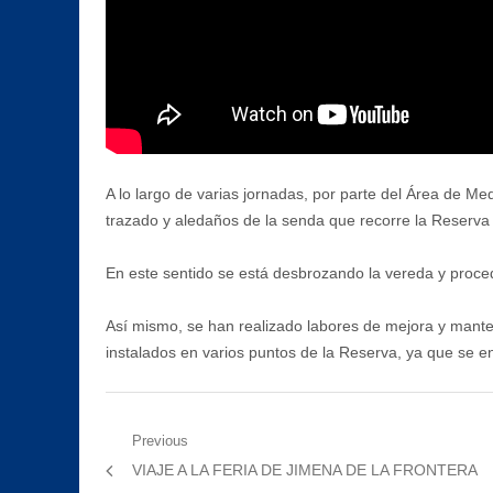
A lo largo de varias jornadas, por parte del Área de Me
trazado y aledaños de la senda que recorre la Reserva
En este sentido se está desbrozando la vereda y proced
Así mismo, se han realizado labores de mejora y manteni
instalados en varios puntos de la Reserva, ya que se e
Navegación
Previous
Previous
VIAJE A LA FERIA DE JIMENA DE LA FRONTERA
de