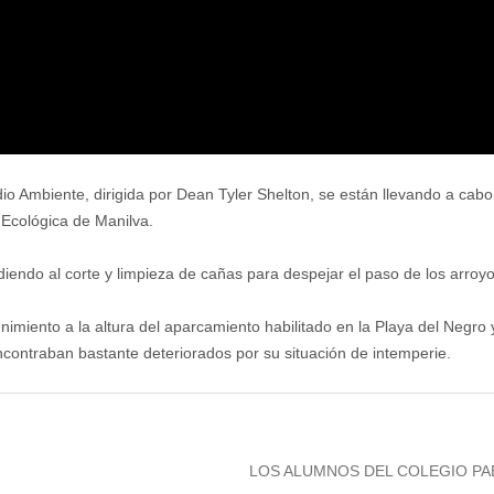
dio Ambiente, dirigida por Dean Tyler Shelton, se están llevando a cab
 Ecológica de Manilva.
iendo al corte y limpieza de cañas para despejar el paso de los arroyo
miento a la altura del aparcamiento habilitado en la Playa del Negro y
ncontraban bastante deteriorados por su situación de intemperie.
Next
LOS ALUMNOS DEL COLEGIO PA