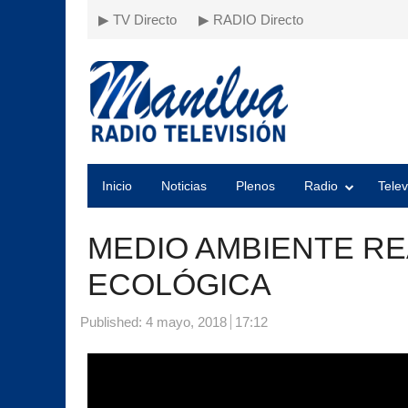
▶ TV Directo
▶ RADIO Directo
Inicio
Noticias
Plenos
Radio
Telev
MEDIO AMBIENTE RE
ECOLÓGICA
Published:
4 mayo, 2018
17:12