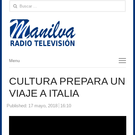
Buscar:
Menu
Menu
CULTURA PREPARA UN
VIAJE A ITALIA
Published:
17 mayo, 2018
16:10