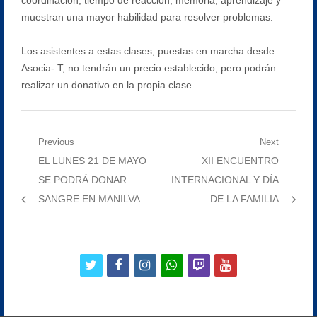
muestran una mayor habilidad para resolver problemas.
Los asistentes a estas clases, puestas en marcha desde
Asocia- T, no tendrán un precio establecido, pero podrán
realizar un donativo en la propia clase.
Navegación
Previous
Next
Previous
Next
EL LUNES 21 DE MAYO
XII ENCUENTRO
de
post:
post:
SE PODRÁ DONAR
INTERNACIONAL Y DÍA
entradas
SANGRE EN MANILVA
DE LA FAMILIA
twitter
facebook
instagram
whatsapp
twitch
youtube