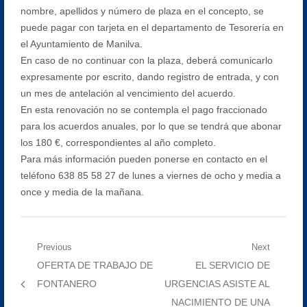
nombre, apellidos y número de plaza en el concepto, se
puede pagar con tarjeta en el departamento de Tesorería en
el Ayuntamiento de Manilva.
En caso de no continuar con la plaza, deberá comunicarlo
expresamente por escrito, dando registro de entrada, y con
un mes de antelación al vencimiento del acuerdo.
En esta renovación no se contempla el pago fraccionado
para los acuerdos anuales, por lo que se tendrá que abonar
los 180 €, correspondientes al año completo.
Para más información pueden ponerse en contacto en el
teléfono 638 85 58 27 de lunes a viernes de ocho y media a
once y media de la mañana.
Navegación
Previous
Next
Previous
Next
OFERTA DE TRABAJO DE
EL SERVICIO DE
de
post:
post:
FONTANERO
URGENCIAS ASISTE AL
entradas
NACIMIENTO DE UNA